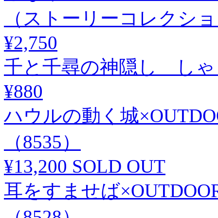
（ストーリーコレクション /
¥2,750
千と千尋の神隠し しゃも
¥880
ハウルの動く城×OUTDO
（8535）
¥13,200
SOLD OUT
耳をすませば×OUTDOO
（8528）