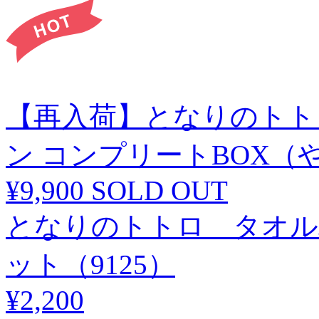
【再入荷】となりのトト
ン コンプリートBOX（や
¥9,900
SOLD OUT
となりのトトロ タオル
ット（9125）
¥2,200