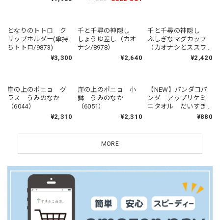
千と千尋の神隠し
しょうゆ差し（カオ
ナシ/8978）
¥2,640
となりのトトロ ク
千と千尋の神隠し
リップホルダー(傘持
ふしぎなマグカップ
ちトトロ/9873)
（カオナシとススワ
タリ）
¥3,300
¥2,420
崖の上のポニョ グ
崖の上のポニョ 小
【NEW】パンダコパ
ラス うみのなか
鉢 うみのなか
ンダ アップリケミ
（6044）
（6051）
ニタオル だいすき