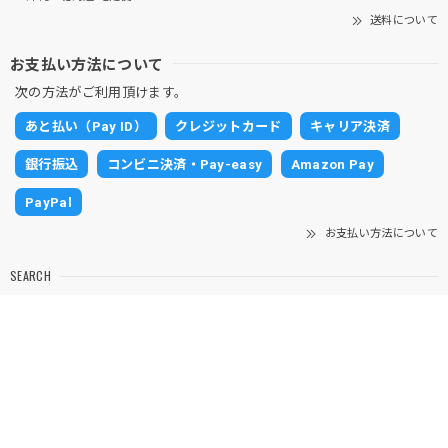
営業時間
11:00〜16:00
E-mail
info@ghibligoodsfan.com
当店について
MAP
送料について
宅配便 →¥630 クリックポスト→¥200
¥10,000円以上送料無料
※沖縄・北海道 宅配便¥1200
送料について
お支払い方法について
次の方法がご利用頂けます。
あと払い（Pay ID）
クレジットカード
キャリア決済
銀行振込
コンビニ決済・Pay-easy
Amazon Pay
PayPal