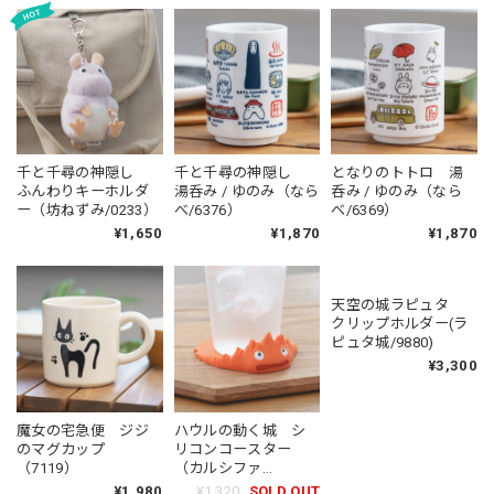
千と千尋の神隠し
千と千尋の神隠し
となりのトトロ 湯
ふんわりキーホルダ
湯呑み / ゆのみ（なら
呑み / ゆのみ（なら
ー（坊ねずみ/0233）
べ/6376）
べ/6369）
¥1,650
¥1,870
¥1,870
魔女の宅急便 ジジ
ハウルの動く城 シ
天空の城ラピュタ
のマグカップ
リコンコースター
クリップホルダー(ラ
（7119）
（カルシファ
ピュタ城/9880)
ー/3979）
¥1,980
¥1,320
SOLD OUT
¥3,300