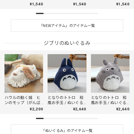
ダマ（9866）
なりカシラ（9880）
とカオナシ（9873）
¥1,540
¥1,540
¥1,540
「NEWアイテム」のアイテム一覧
ジブリのぬいぐるみ
ハウルの動く城 ヒ
となりのトトロ 和
となりのトトロ 和
ンのモップ（がんば
風お手玉 / ぬいぐる
風お手玉 / ぬいぐる
れヒンモップ/8335）
み 中トトロ
み 大トトロ
¥2,200
¥2,640
¥2,640
（6635）
（6536）
「ぬいぐるみ」のアイテム一覧