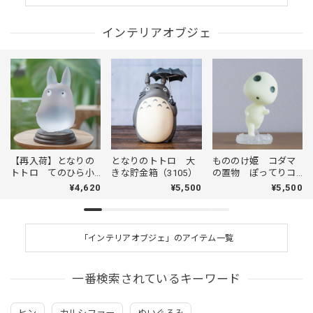
インテリアオブジェ
【再入荷】となりの
となりのトトロ 大
もののけ姫 コダマ
トトロ てのひら小
きな貯金箱（3105）
の置物 ぽってりコ
トトロ とうめい
ダマ（2726）
¥4,620
¥5,500
¥5,500
（ストーリーコレク
ション / 3211）
「インテリアオブジェ」のアイテム一覧
一番検索されているキーワード