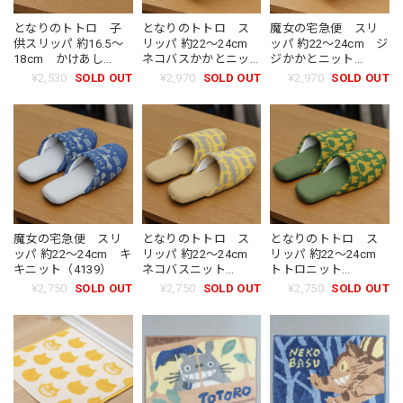
となりのトトロ 子
となりのトトロ ス
魔女の宅急便 スリ
供スリッパ 約16.5〜
リッパ 約22〜24cm
ッパ 約22〜24cm ジ
18cm かけあし
ネコバスかかとニッ
ジかかとニット
（4203）
ト（7359）
（3672）
¥2,530
SOLD OUT
¥2,970
SOLD OUT
¥2,970
SOLD OUT
魔女の宅急便 スリ
となりのトトロ ス
となりのトトロ ス
ッパ 約22〜24cm キ
リッパ 約22〜24cm
リッパ 約22〜24cm
キニット（4139）
ネコバスニット
トトロニット
（4115）
（4108）
¥2,750
SOLD OUT
¥2,750
SOLD OUT
¥2,750
SOLD OUT