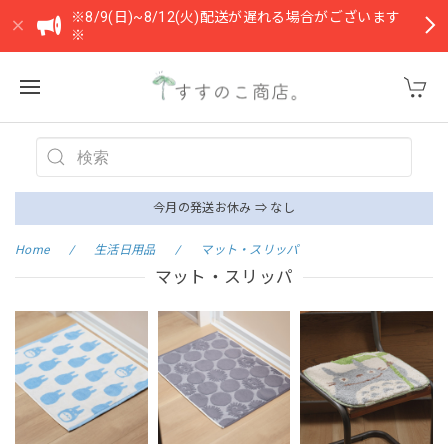
※8/9(日)~8/12(火)配送が遅れる場合がございます
※
今月の発送お休み ⇒ なし
Home
生活日用品
マット・スリッパ
マット・スリッパ