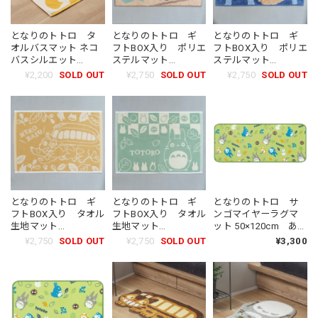
となりのトトロ タ
となりのトトロ ギ
となりのトトロ ギ
オルバスマット ネコ
フトBOX入り ポリエ
フトBOX入り ポリエ
バスシルエット
ステルマット
ステルマット
（9132）
40×60cm バス乗り
40×60cm 木立とネ
¥2,200
SOLD OUT
¥2,750
SOLD OUT
¥2,750
SOLD OUT
トトロ（3412）
コバス（3429）
となりのトトロ ギ
となりのトトロ ギ
となりのトトロ サ
フトBOX入り タオル
フトBOX入り タオル
ンゴマイヤーラグマ
生地マット
生地マット
ット 50×120cm あち
40×60cm どんどん
40×60cm おだやか
こちトトロ（5549）
¥2,750
SOLD OUT
¥2,750
SOLD OUT
¥3,300
ネコバス（0144）
トトロ（0137）