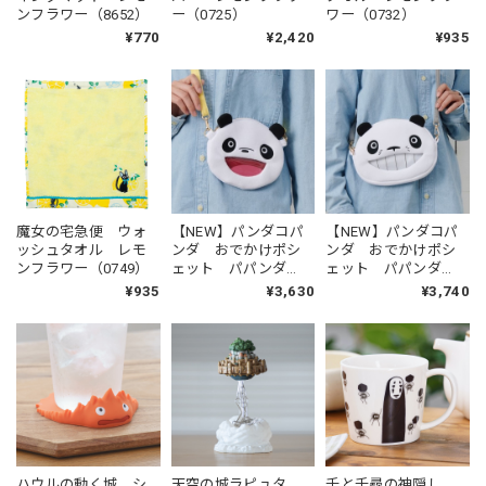
ンフラワー（8652）
ー（0725）
ワー（0732）
¥770
¥2,420
¥935
魔女の宅急便 ウォ
【NEW】パンダコパ
【NEW】パンダコパ
ッシュタオル レモ
ンダ おでかけポシ
ンダ おでかけポシ
ンフラワー（0749）
ェット パパンダ
ェット パパンダ
（1480）
（1473）
¥935
¥3,630
¥3,740
ハウルの動く城 シ
天空の城ラピュタ
千と千尋の神隠し