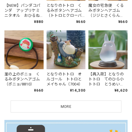
【NEW】パンダコパ
となりのトトロ く
魔女の宅急便 くる
ンダ アップリケミ
るみボタンヘアゴム
みボタンヘアゴム
ニタオル おひるね
（トトロとクローバ
（ジジとさくらん
（2972）
ー/8797）
ぼ/8803）
¥880
¥660
¥660
崖の上のポニョ く
となりのトトロ オ
【再入荷】となりの
るみボタンヘアゴム
ルゴール トトロと
トトロ てのひら小
（ポニョ/8810）
メイちゃん（7004）
トトロ とうめい
（ストーリーコレク
¥660
¥14,300
¥4,620
ション / 3211）
MORE