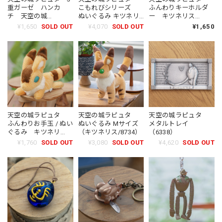
重ガーゼ ハンカ
こもれびシリーズ
ふんわりキーホルダ
チ 天空の城
ぬいぐるみ キツネリ
ー キツネリス
（6628）
ス（6337）
（0431）
¥1,650
SOLD OUT
¥4,070
SOLD OUT
¥1,650
天空の城ラピュタ
天空の城ラピュタ
天空の城ラピュタ
ふんわりお手玉 / ぬい
ぬいぐるみ Mサイズ
メタルトレイ
ぐるみ キツネリ
（キツネリス/8734）
（6338）
ス Sサイズ（4339）
¥1,760
SOLD OUT
¥3,080
SOLD OUT
¥4,620
SOLD OUT