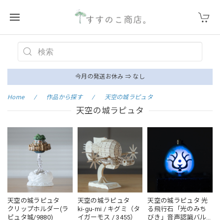
今月の発送お休み ⇒ なし
Home
作品から探す
天空の城ラピュタ
天空の城ラピュタ
天空の城ラピュタ
天空の城ラピュタ
天空の城ラピュタ 光
クリップホルダー(ラ
ki-gu-mi / キグミ（タ
る飛行石「光のみち
ピュタ城/9880)
イガーモス / 3455）
びき」音声認識バル