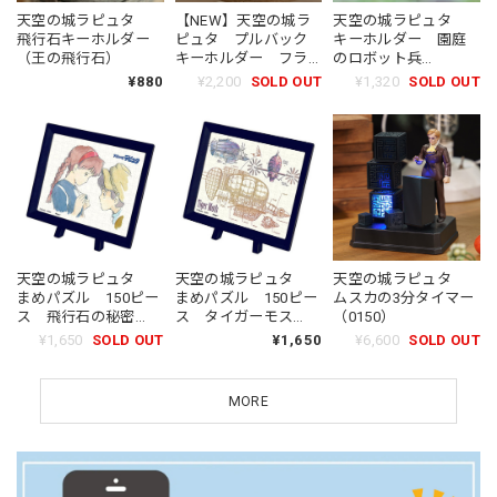
天空の城ラピュタ
【NEW】天空の城ラ
天空の城ラピュタ
飛行石キーホルダー
ピュタ プルバック
キーホルダー 園庭
（王の飛行石）
キーホルダー フラ
のロボット兵
ップター（9515）
（6902）
¥880
¥2,200
SOLD OUT
¥1,320
SOLD OUT
天空の城ラピュタ
天空の城ラピュタ
天空の城ラピュタ
まめパズル 150ピー
ムスカの3分タイマー
まめパズル 150ピー
ス 飛行石の秘密
（0150）
ス タイガーモス
（3898）
（3904）
¥1,650
SOLD OUT
¥6,600
SOLD OUT
¥1,650
MORE