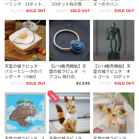
ーリング ロボット
（ロボット兵の思
ズーのカバン
兵（3551）
い/9903）
（8911）
¥2,970
SOLD OUT
¥6,600
SOLD OUT
¥5,500
SOLD OUT
天空の城ラピュタ
【2/14販売開始】天
【2/14販売開始】天
パズーとシータのパ
空の城ラピュタ ヘ
空の城ラピュタ オ
ンポーチ（1080）
アゴム 飛行石
ルゴール ロボット
（3182）
兵（5620）
¥2,420
SOLD OUT
¥2,090
¥9,900
SOLD OUT
天空の城ラピュタ 3
天空の城ラピュタ
天空の城ラピュタ