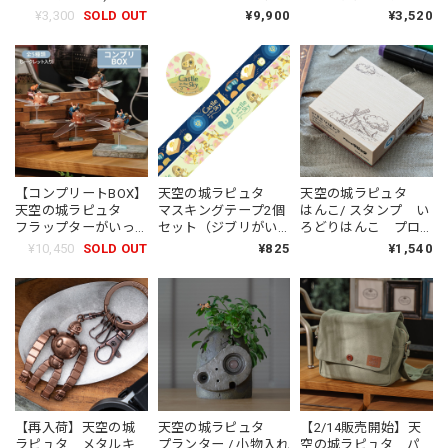
スモード搭載
¥3,300
SOLD OUT
¥9,900
¥3,520
（9804）
【コンプリートBOX】
天空の城ラピュタ
天空の城ラピュタ
天空の城ラピュタ
マスキングテープ2個
はんこ/ スタンプ い
フラップターがいっ
セット（ジブリがい
ろどりはんこ プロ
ぱいコレクション
っぱい / 4849）
ローグ（0352）
¥10,450
SOLD OUT
¥825
¥1,540
（0754）
【再入荷】天空の城
天空の城ラピュタ
【2/14販売開始】天
ラピュタ メタルキ
プランター / 小物入れ
空の城ラピュタ パ