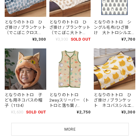
となりのトトロ ひ
となりのトトロ ひ
となりのトトロ シ
ざ掛け / ブランケット
ざ掛け / ブランケット
ングル毛布/ひざ掛
（でこぼこクロス
（でこぼこ大トト
け 大トトロシルエ
ケ/0168）
ロ/0151）
ット（1380）
¥3,300
¥3,300
SOLD OUT
¥7,700
となりのトトロ 子
となりのトトロ
となりのトトロ ひ
ども用ネコバスの帽
2wayスリーパー （ト
ざ掛け / ブランケッ
子（1134）
トロと落ち葉 /
ト ネコバスシルエ
2510）
ット（1397）
¥3,630
SOLD OUT
¥2,750
¥3,300
MORE