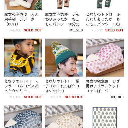
魔女の宅急便 大人
魔女の宅急便 ふん
となりのトトロ ふ
用手袋 ジジ 家
わりあったか もこ
んわりあったか も
（0031）
もこパンツ 10分丈
こもこパンツ 10分
レギンス（8818）
丈レギンス（8801）
¥4,400
SOLD OUT
¥5,500
¥5,500
SOLD OUT
となりのトトロ マ
となりのトトロ 帽
魔女の宅急便 ひざ
フラー（ネコバスあ
子（かくれんぼクロ
掛け / ブランケット
ったかシリー
スケ/6863）
（でこぼこジ
ズ/6894）
ジ/0175）
¥3,190
SOLD OUT
¥2,970
SOLD OUT
¥3,300