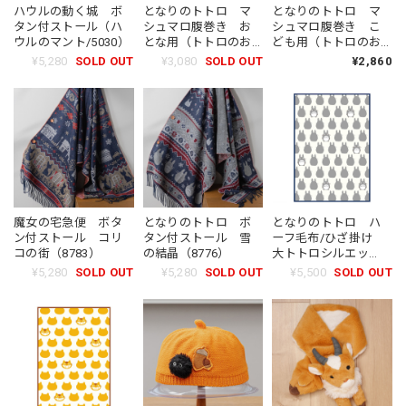
ハウルの動く城 ボ
となりのトトロ マ
となりのトトロ マ
タン付ストール（ハ
シュマロ腹巻き お
シュマロ腹巻き こ
ウルのマント/5030）
とな用（トトロのお
ども用（トトロのお
なか / 6501）
なか / 6518）
¥5,280
SOLD OUT
¥3,080
SOLD OUT
¥2,860
魔女の宅急便 ボタ
となりのトトロ ボ
となりのトトロ ハ
ン付ストール コリ
タン付ストール 雪
ーフ毛布/ひざ掛け
コの街（8783）
の結晶（8776）
大トトロシルエッ
ト
¥5,280
SOLD OUT
¥5,280
SOLD OUT
¥5,500
SOLD OUT
100×140cm（1373）