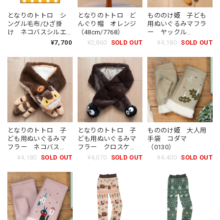
となりのトトロ シ
となりのトトロ ど
もののけ姫 子ども
ングル毛布/ひざ掛
んぐり帽 オレンジ
用ぬいぐるみマフラ
け ネコバスシルエ
（48cm/7768）
ー ヤックル
ット（1410）
（0833）
¥7,700
¥2,860
SOLD OUT
¥4,180
SOLD OUT
となりのトトロ 子
となりのトトロ 子
もののけ姫 大人用
ども用ぬいぐるみマ
ども用ぬいぐるみマ
手袋 コダマ
フラー ネコバス
フラー クロスケ
（0130）
（0635）
（0536）
¥4,180
SOLD OUT
¥4,070
SOLD OUT
¥4,400
SOLD OUT