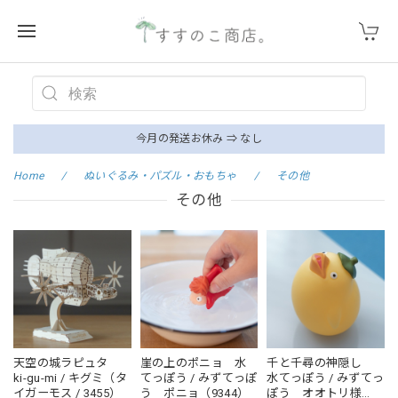
今月の発送お休み ⇒ なし
Home
ぬいぐるみ・パズル・おもちゃ
その他
その他
天空の城ラピュタ
崖の上のポニョ 水
千と千尋の神隠し
ki-gu-mi / キグミ（タ
てっぽう / みずてっぽ
水てっぽう / みずてっ
イガーモス / 3455）
う ポニョ（9344）
ぽう オオトリ様