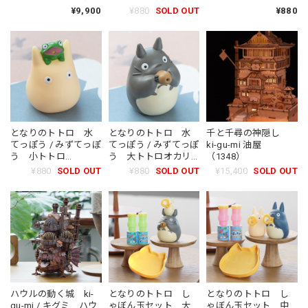
（9583）
¥9,900
¥880
SOLD OUT
¥880
となりのトトロ 水
となりのトトロ 水
千と千尋の神隠し
てっぽう / みずてっぽ
てっぽう / みずてっぽ
ki-gu-mi 油屋
う 小トトロ
う 大トトロオカリ
（1348）
（9337）
ナ吹く（9320）
¥880
SOLD OUT
¥880
SOLD OUT
¥15,400
SOLD OUT
ハウルの動く城 ki-
となりのトトロ し
となりのトトロ し
gu-mi / キグミ ハウ
ゃぼん玉セット 大
ゃぼん玉セット 中