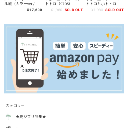
ル城（カラーver /
トトロ（9705）
トトロと小トトロ
0458）
（9712）
¥17,600
¥1,980
SOLD OUT
¥1,980
SOLD OUT
カテゴリー
★夏ジブリ特集★