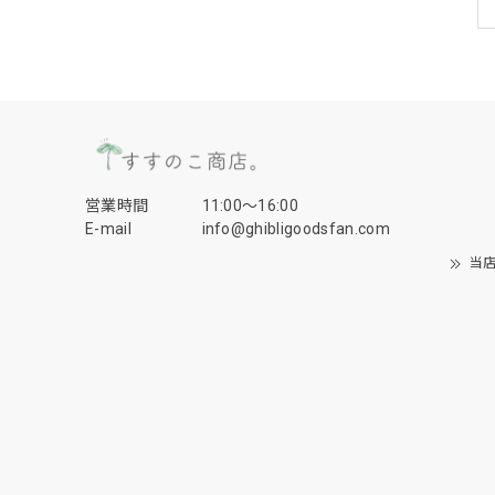
営業時間
11:00〜16:00
E-mail
info@ghibligoodsfan.com
当店