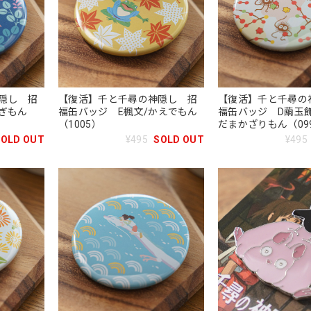
隠し 招
【復活】千と千尋の神隠し 招
【復活】千と千尋の
ぎもん
福缶バッジ E楓文/かえでもん
福缶バッジ D繭玉
（1005）
だまかざりもん（09
SOLD OUT
¥495
SOLD OUT
¥495