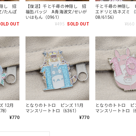
隠し 招
【復活】千と千尋の神隠し 招
千と千尋の神隠し 
文/たんぽ
福缶バッジ A青海波文/せいが
エドリと坊ネズミ （
いはもん（0961）
08/6156）
SOLD OUT
¥495
SOLD OUT
¥660
ズ 12月
となりのトトロ ピンズ 11月
となりのトトロ ピ
78）
マンスリートトロ（6361）
マンスリートトロ（6
¥770
¥770