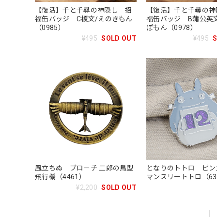
【復活】千と千尋の神隠し 招
【復活】千と千尋の神
福缶バッジ C榎文/えのきもん
福缶バッジ B蒲公英
（0985）
ぽもん（0978）
¥495
SOLD OUT
¥495
風立ちぬ ブローチ 二郎の鳥型
となりのトトロ ピン
飛行機（4461）
マンスリートトロ（63
¥2,200
SOLD OUT