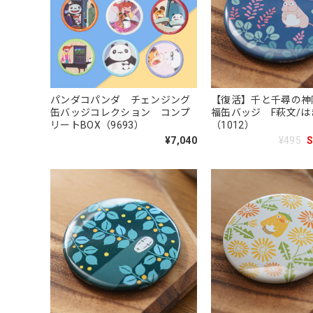
パンダコパンダ チェンジング
【復活】千と千尋の神
缶バッジコレクション コンプ
福缶バッジ F萩文/は
リートBOX（9693）
（1012）
¥7,040
¥495