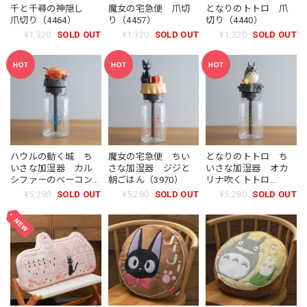
千と千尋の神隠し
魔女の宅急便 爪切
となりのトトロ 爪
爪切り（4464）
り（4457）
切り（4440）
¥1,320
SOLD OUT
¥1,320
SOLD OUT
¥1,320
SOLD OUT
ハウルの動く城 ち
魔女の宅急便 ちい
となりのトトロ ち
いさな加湿器 カル
さな加湿器 ジジと
いさな加湿器 オカ
シファーのベーコン
朝ごはん（3970）
リナ吹くトトロ
エッグ（3994）
（3963）
¥5,280
SOLD OUT
¥5,280
SOLD OUT
¥5,280
SOLD OUT