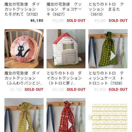
魔女の宅急便 ダイ
魔女の宅急便 クッ
となりのトトロ ク
カットクッション
ション チョコケー
ッション まるた
たそがれて（3702）
キ（3627）
（3610）
¥4,180
¥5,280
SOLD OUT
¥5,280
SOLD OUT
魔女の宅急便 ダイ
となりのトトロ ダ
となりのトトロ テ
カットクッション
イカットクッション
ィッシュケース ト
（ふんわりパンとジ
（トトロと家 /
トロニット（7328）
ジ / 2343）
6292）
¥2,750
SOLD OUT
¥4,180
SOLD OUT
¥3,850
SOLD OUT