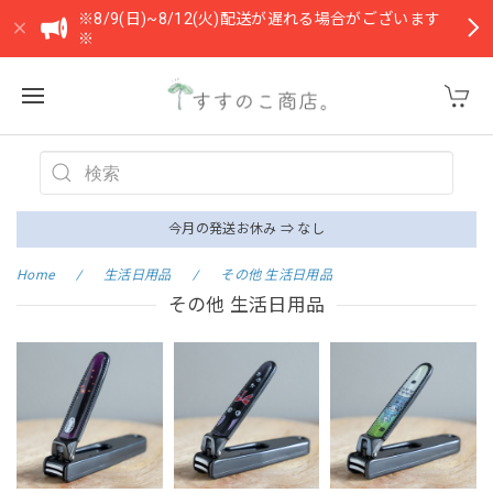
※8/9(日)~8/12(火)配送が遅れる場合がございます
※
今月の発送お休み ⇒ なし
Home
生活日用品
その他 生活日用品
その他 生活日用品