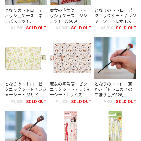
となりのトトロ テ
魔女の宅急便 ティ
となりのトトロ ピ
ィッシュケース ネ
ッシュケース ジジ
クニックシート / レジ
コバスニット
ニット（3665）
ャーシート Lサイズ
（7335）
4〜5人用（1696）
¥3,850
SOLD OUT
¥3,850
SOLD OUT
¥5,830
SOLD OUT
となりのトトロ ピ
魔女の宅急便 ピク
となりのトトロ 耳
クニックシート / レジ
ニックシート / レジャ
かき（トトロのきの
ャーシート Mサイ
ーシート Lサイズ
こぼうし/9828）
ズ 2〜3人用
4〜5人用（1849）
¥3,630
SOLD OUT
¥5,830
SOLD OUT
¥880
SOLD OUT
（6297）