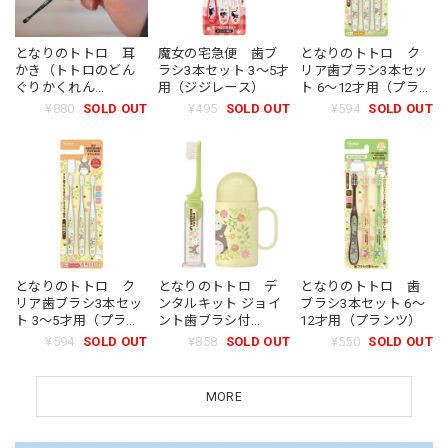
となりのトトロ 耳
魔女の宅急便 歯ブ
となりのトトロ ク
かき（トトロのどん
ラシ3本セット 3〜5才
リア歯ブラシ3本セッ
ぐりかくれん
用（ジジレース）
ト 6〜12才用（プラン
ぼ/9811）
ツ）
¥880
SOLD OUT
¥495
SOLD OUT
¥594
SOLD OUT
となりのトトロ ク
となりのトトロ デ
となりのトトロ 歯
リア歯ブラシ3本セッ
ンタルキット ジョイ
ブラシ3本セット 6〜
ト 3〜5才用（プラン
ント歯ブラシ付
12才用（プランツ）
ツ）
TRKS1（プランツ）
¥594
SOLD OUT
¥858
SOLD OUT
¥550
SOLD OUT
MORE