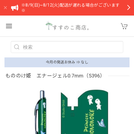
※8/9(日)~8/12(火)配送が遅れる場合がございます
※
今月の発送お休み ⇒ なし
もののけ姫 エナージェル0.7mm（5396）