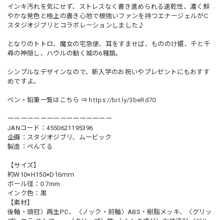
インキ汚れを気にせず、ストレスなく書き進められる速乾性、濃く鮮
やかな発色と極上の書き心地で根強いファンを持つエナージェルがC
スタジオジブリとコラボレーションしました♪
となりのトトロ、魔女の宅急便、耳をすませば、もののけ姫、千と千
尋の神隠し、ハウルの動く城の6種類。
シンプルなデザインなので、新入学のお祝いやプレゼントにもおすす
めですよ。
ペン・鉛筆一覧はこちら ⇒
https://bit.ly/3beRd70
ーーーーーーーーーーーーーーーー
JANコード：4550621195396
企画：スタジオジブリ、ムービック
製造：ぺんてる
【サイズ】
約W10×H150×D16ｍｍ
ボール径：0.7mm
インク色：黒
【素材】
後軸・頭冠〉再生PC、〈ノック・前軸〉ABS・樹脂メッキ、〈グリッ