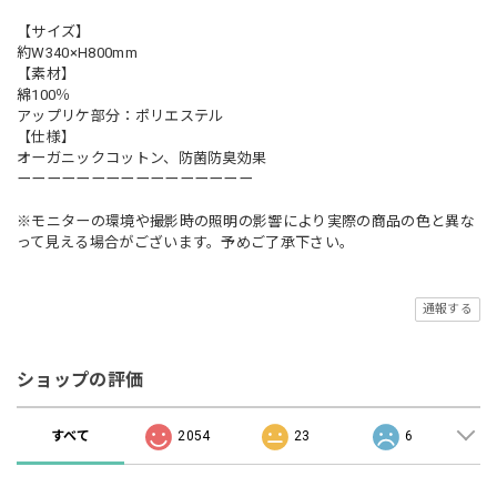
【サイズ】
約W340×H800mm
【素材】
綿100％
アップリケ部分：ポリエステル
【仕様】
オーガニックコットン、防菌防臭効果
ーーーーーーーーーーーーーーーー
※モニターの環境や撮影時の照明の影響により実際の商品の色と異な
って見える場合がございます。予めご了承下さい。
通報する
ショップの評価
すべて
2054
23
6