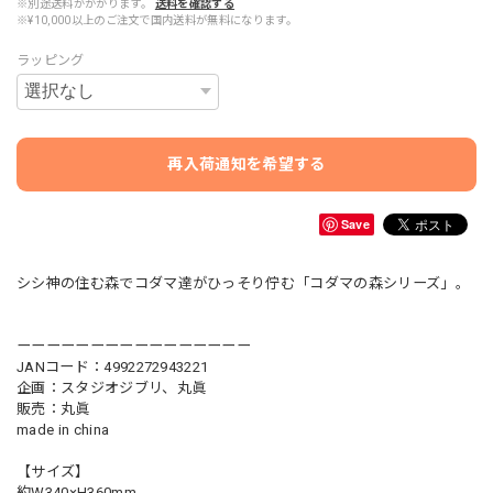
※別途送料がかかります。
送料を確認する
※¥10,000以上のご注文で国内送料が無料になります。
ラッピング
再入荷通知を希望する
Save
シシ神の住む森でコダマ達がひっそり佇む「コダマの森シリーズ」。
ーーーーーーーーーーーーーーーー
JANコード：4992272943221
企画：スタジオジブリ、丸眞
販売：丸眞
made in china
【サイズ】
約W340×H360mm