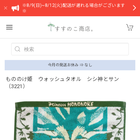
※8/9(日)~8/12(火)配送が遅れる場合がございます
※
今月の発送お休み ⇒ なし
もののけ姫 ウォッシュタオル シシ神とサン
（3221）