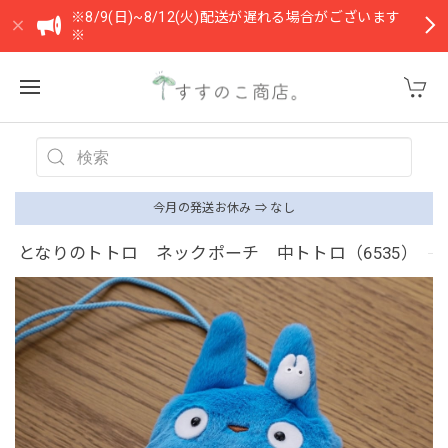
※8/9(日)~8/12(火)配送が遅れる場合がございます
※
今月の発送お休み ⇒ なし
となりのトトロ ネックポーチ 中トトロ（6535）