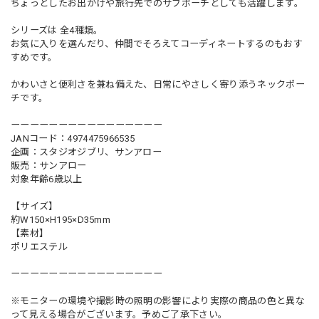
ちょっとしたお出かけや旅行先でのサブポーチとしても活躍します。
シリーズは 全4種類。
お気に入りを選んだり、仲間でそろえてコーディネートするのもおす
すめです。
かわいさと便利さを兼ね備えた、日常にやさしく寄り添うネックポー
チです。
ーーーーーーーーーーーーーーーー
JANコード：4974475966535
企画：スタジオジブリ、サンアロー
販売：サンアロー
対象年齢6歳以上
【サイズ】
約W150×H195×D35mm
【素材】
ポリエステル
ーーーーーーーーーーーーーーーー
※モニターの環境や撮影時の照明の影響により実際の商品の色と異な
って見える場合がございます。予めご了承下さい。