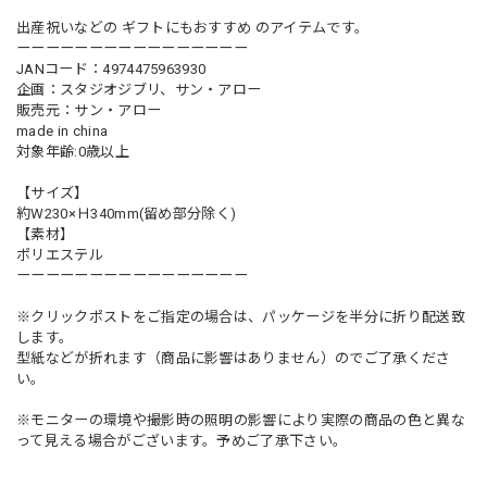
出産祝いなどの ギフトにもおすすめ のアイテムです。
ーーーーーーーーーーーーーーーー
JANコード：4974475963930
企画：スタジオジブリ、サン・アロー
販売元：サン・アロー
made in china
対象年齢:0歳以上
【サイズ】
約W230×Ｈ340mm(留め部分除く)
【素材】
ポリエステル
ーーーーーーーーーーーーーーーー
※クリックポストをご指定の場合は、パッケージを半分に折り配送致
します。
型紙などが折れます（商品に影響はありません）のでご了承くださ
い。
※モニターの環境や撮影時の照明の影響により実際の商品の色と異な
って見える場合がございます。予めご了承下さい。