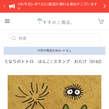
※8/9(日)~8/12(火)配送が遅れる場合がございます
※
今月の発送お休み ⇒ なし
となりのトトロ はんこ/ スタンプ わたげ（0162）