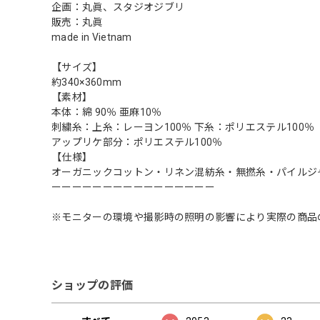
企画：丸眞、スタジオジブリ
販売：丸眞
made in Vietnam
【サイズ】
約340×360mm
【素材】
本体：綿 90％ 亜麻10％
刺繍糸：上糸：レーヨン100％ 下糸：ポリエステル100％
アップリケ部分：ポリエステル100％
【仕様】
オーガニックコットン・リネン混紡糸・無撚糸・パイルジャ
ーーーーーーーーーーーーーーーー
※モニターの環境や撮影時の照明の影響により実際の商品
ショップの評価