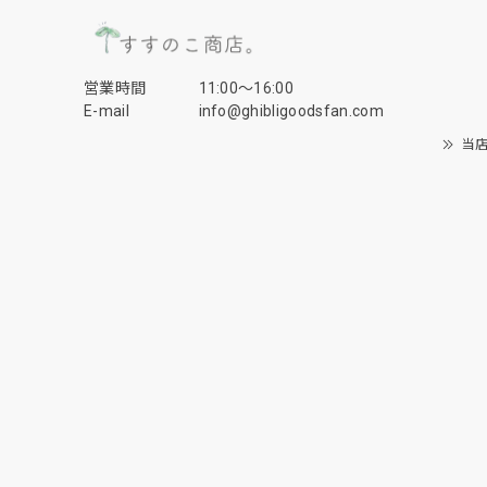
営業時間
11:00〜16:00
E-mail
info@ghibligoodsfan.com
当店