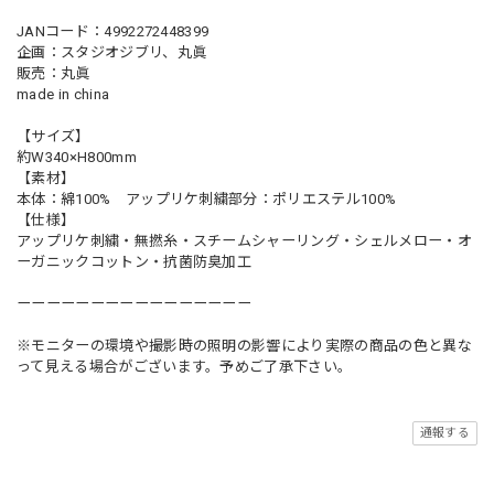
JANコード：4992272448399
企画：スタジオジブリ、丸眞
販売：丸眞
made in china
【サイズ】
約W340×H800mm
【素材】
本体：綿100% アップリケ刺繍部分：ポリエステル100%
【仕様】
アップリケ刺繍・無撚糸・スチームシャーリング・シェルメロー・オ
ーガニックコットン・抗菌防臭加工
ーーーーーーーーーーーーーーーー
※モニターの環境や撮影時の照明の影響により実際の商品の色と異な
って見える場合がございます。予めご了承下さい。
通報する