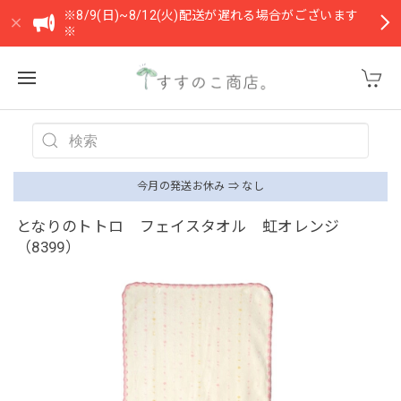
※8/9(日)~8/12(火)配送が遅れる場合がございます
※
今月の発送お休み ⇒ なし
となりのトトロ フェイスタオル 虹オレンジ
（8399）