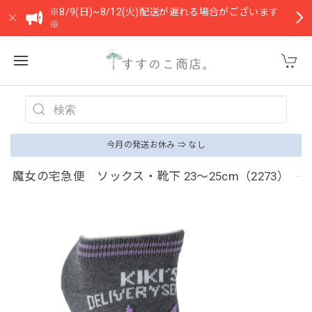
※8/9(日)~8/12(火)配送が遅れる場合がございます
※
今月の発送お休み ⇒ なし
魔女の宅急便 ソックス・靴下 23〜25cm（2273）