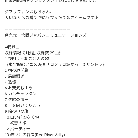
作業用BGMやリラックスタイムにもおすすめです。
ジブリファンはもちろん、
大切な人への贈り物にもぴったりなアイテムです♪
ーーーーーーーーーーーーーーーー
発売元：徳間ジャパンコミュニケーションズ
■収録曲
収録情報《1枚組 収録数:29曲》
1.夜明け～朝ごはんの歌
《東宝配給アニメ映画「コクリコ坂から」O.サントラ》
2.朝の通学路
3.馬鹿騒ぎ
4.追憶
5.お天気むすめ
6.カルチェラタン
7.夕陽の部室
8.上を向いて歩こう
9.絵の中の旗
10.白い花の咲く頃
11.初恋の頃
12.パーティー
13.赤い河の谷間(Red River Vally)