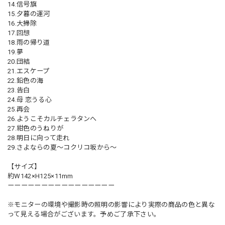
14.信号旗
15.夕暮の運河
16.大掃除
17.回想
18.雨の帰り道
19.夢
20.団結
21.エスケープ
22.鉛色の海
23.告白
24.母 恋うる心
25.再会
26.ようこそカルチェラタンへ
27.紺色のうねりが
28.明日に向って走れ
29.さよならの夏～コクリコ坂から～
【サイズ】
約W142×H125×11mm
ーーーーーーーーーーーーーーーー
※モニターの環境や撮影時の照明の影響により実際の商品の色と異な
って見える場合がございます。予めご了承下さい。