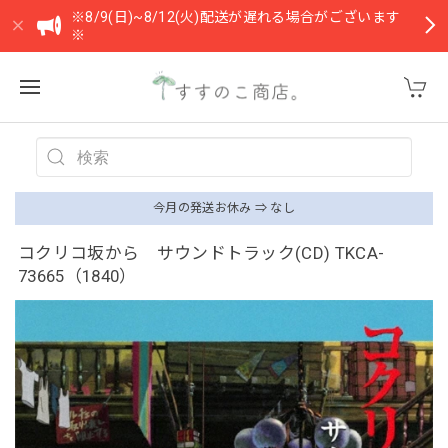
※8/9(日)~8/12(火)配送が遅れる場合がございます
※
今月の発送お休み ⇒ なし
コクリコ坂から サウンドトラック(CD) TKCA-
73665（1840）