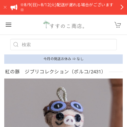
※8/9(日)~8/12(火)配送が遅れる場合がございます
※
今月の発送お休み ⇒ なし
紅の豚 ジブリコレクション（ポルコ/2431）