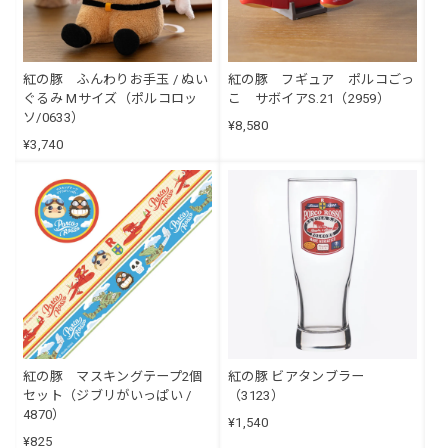
紅の豚 ふんわりお手玉 / ぬい
紅の豚 フギュア ポルコごっ
ぐるみ Mサイズ（ポルコロッ
こ サボイアS.21（2959）
ソ/0633）
¥8,580
¥3,740
紅の豚 マスキングテープ2個
紅の豚 ビアタンブラー
セット（ジブリがいっぱい /
（3123）
4870）
¥1,540
¥825