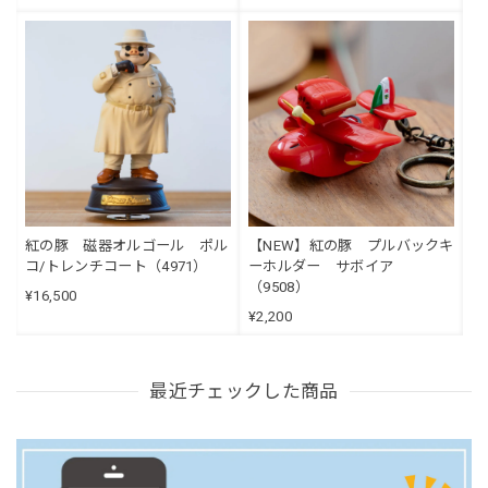
紅の豚 磁器オルゴール ポル
【NEW】紅の豚 プルバックキ
コ/トレンチコート（4971）
ーホルダー サボイア
（9508）
¥16,500
¥2,200
最近チェックした商品