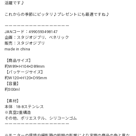
活躍です♪
これからの季節にピッタリ♪プレゼントにも最適ですね♪
ーーーーーーーーーーーーーーーー
JANコード：4990593498147
企画：スタジオジブリ、ベネリック
販売：スタジオジブリ
made in china
【商品サイズ】
約W89×H104×D89mm
【パッケージサイズ】
約W120×H120×D95mm
【容量】
約300ml
【素材】
本体 : 18-8ステンレス
※真空2重構造
その他、ポリエステル、シリコーンゴム
ーーーーーーーーーーーーーーーー
※モニターの環境や撮影時の照明の影響により実際の商品の色と異な