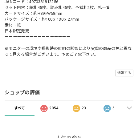
JANコード：4970381812256
セット内容：絵札45枚、読み札45枚、予備札2枚、札一覧
カードサイズ：約H89×W58mm
パッケージサイズ：約100 x 130 x 27mm
素材：紙
日本限定発売
ーーーーーーーーーーーーーーーー
※モニターの環境や撮影時の照明の影響により実際の商品の色と異な
って見える場合がございます。予めご了承下さい。
通報する
ショップの評価
すべて
2054
23
6
人気の商品