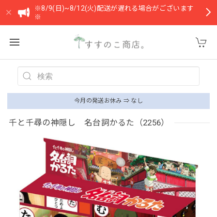
※8/9(日)~8/12(火)配送が遅れる場合がございます
※
今月の発送お休み ⇒ なし
千と千尋の神隠し 名台詞かるた（2256）