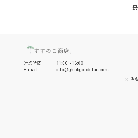
営業時間
11:00〜16:00
E-mail
info@ghibligoodsfan.com
当店