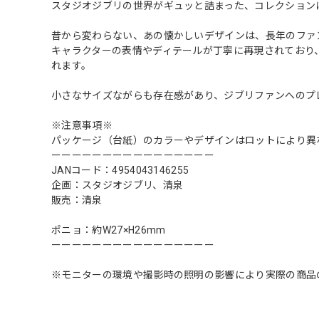
スタジオジブリの世界がギュッと詰まった、コレクション
昔から変わらない、あの懐かしいデザインは、長年のファ
キャラクターの表情やディテールが丁寧に再現されており
れます。
小さなサイズながらも存在感があり、ジブリファンへのプ
※注意事項※
パッケージ（台紙）のカラーやデザインはロットにより異
ーーーーーーーーーーーーーーーー
JANコード：4954043146255
企画：スタジオジブリ、清泉
販売：清泉
ポニョ：約W27×H26mm
ーーーーーーーーーーーーーーーー
※モニターの環境や撮影時の照明の影響により実際の商品