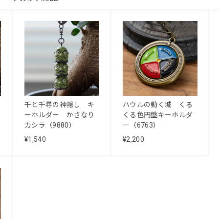
千と千尋の神隠し キ
ハウルの動く城 くる
ーホルダー かさなり
くる色円盤キーホルダ
カシラ（9880）
ー（6763）
¥1,540
¥2,200