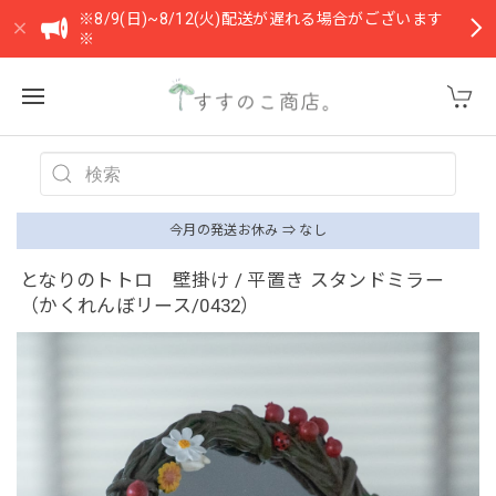
※8/9(日)~8/12(火)配送が遅れる場合がございます
※
今月の発送お休み ⇒ なし
となりのトトロ 壁掛け / 平置き スタンドミラー
（かくれんぼリース/0432）