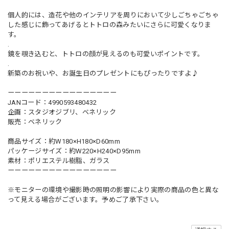
個人的には、造花や他のインテリアを周りにおいて少しごちゃごちゃ
した感じに飾ってあげるとトトロの森みたいにさらに可愛くなりま
す。
.
鏡を覗き込むと、トトロの顔が見えるのも可愛いポイントです。
.
新築のお祝いや、お誕生日のプレゼントにもぴったりですよ♪
ーーーーーーーーーーーーーーーー
JANコード：4990593480432
企画：スタジオジブリ、ベネリック
販売：ベネリック
商品サイズ：約W180×H180×D60mm
パッケージサイズ：約W220×H240×D95mm
素材：ポリエステル樹脂、ガラス
ーーーーーーーーーーーーーーーー
※モニターの環境や撮影時の照明の影響により実際の商品の色と異な
って見える場合がございます。予めご了承下さい。