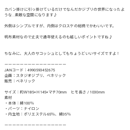
カバン掛けに引っ掛けているだけでなんだかジブリの世界になったよ
うな…素敵な空間になります♪
外側はシンプルですが、内側はクロスケの総柄でかわいいです。
帆布素材なので丈夫で通年使えるのも嬉しいポイントですね♪
ちなみに、大人のサコッシュとしてもちょうどいいサイズですよ！
ーーーーーーーーーーーーーーーー
JANコード：4990593452675
企画：スタジオジブリ、ベネリック
販売：ベネリック
サイズ：約Ｗ185×Ｈ145×マチ70mm ヒモ長さ / 1030mm
素材
・本体：綿100％
・パーツ：ナイロン
・内生地：ポリエステル65％、綿35％
ーーーーーーーーーーーーーーーー