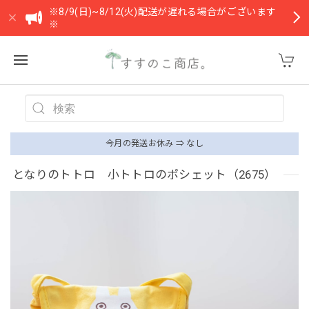
※8/9(日)~8/12(火)配送が遅れる場合がございます
※
今月の発送お休み ⇒ なし
となりのトトロ 小トトロのポシェット（2675）