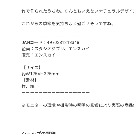
竹で作られたうちわ。なんともいえないナチュラルデザイ
これからの季節を気持ちよく過ごせそうですね。
ーーーーーーーーーーーーーーーー
JANコード：4970381218348
企画：スタジオジブリ、エンスカイ
販売：エンスカイ
【サイズ】
約Ｗ175×Ｈ375mm
【素材】
竹、紙
ーーーーーーーーーーーーーーーー
※モニターの環境や撮影時の照明の影響により実際の商品
ショップの評価