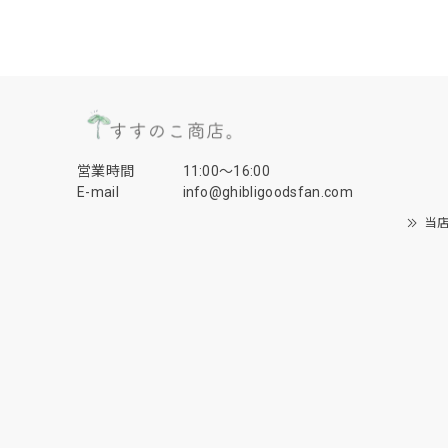
営業時間
11:00〜16:00
E-mail
info@ghibligoodsfan.com
当店