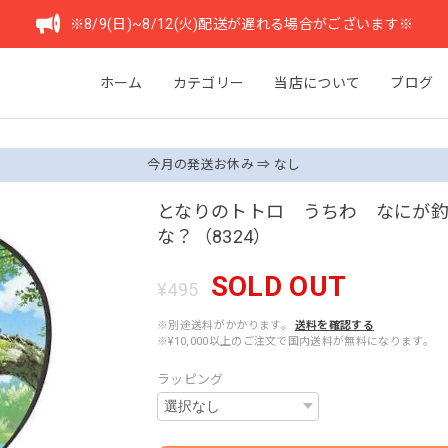
※8/9(日)~8/12(火)配送が遅れる場合がございます※
ホーム
カテゴリー
当店について
ブログ
今月の発送お休み ⇒ なし
となりのトトロ うちわ なにが
な？（8324）
SOLD OUT
¥495
※別途送料がかかります。
送料を確認する
※¥10,000以上のご注文で国内送料が無料になります。
ラッピング