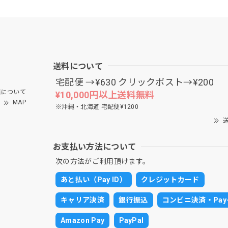
送料について
宅配便 →¥630 クリックポスト→¥200
について
¥10,000円以上送料無料
MAP
※沖縄・北海道 宅配便¥1200
送
お支払い方法について
次の方法がご利用頂けます。
あと払い（Pay ID）
クレジットカード
キャリア決済
銀行振込
コンビニ決済・Pay-
Amazon Pay
PayPal