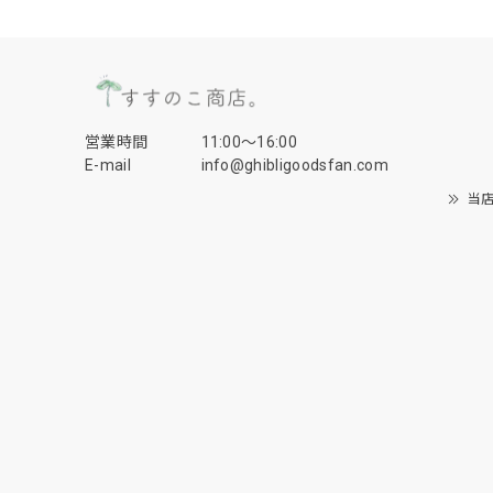
営業時間
11:00〜16:00
E-mail
info@ghibligoodsfan.com
当店