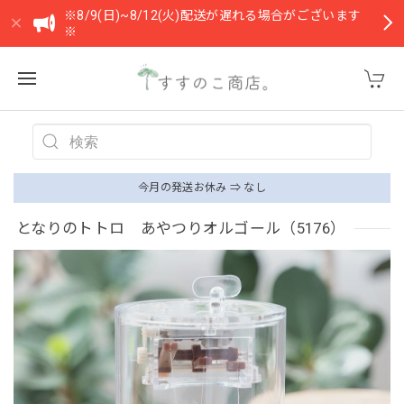
※8/9(日)~8/12(火)配送が遅れる場合がございます
※
今月の発送お休み ⇒ なし
となりのトトロ あやつりオルゴール（5176）