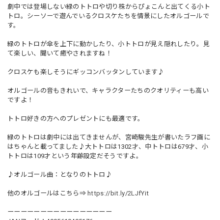
劇中では登場しない緑のトトロや切り株からぴょこんと出てくる小ト
トロ。シーソーで遊んでいるクロスケたちを情景にしたオルゴールで
す。
緑のトトロが傘を上下に動かしたり、小トトロが見え隠れしたり。見
て楽しい、聞いて癒やされますね！
クロスケも楽しそうにギッコンバッタンしています♪
オルゴールの音もきれいで、キャラクターたちのクオリティーも高い
ですよ！
トトロ好きの方へのプレゼントにも最適です。
緑のトトロは劇中には出てきませんが、宮崎駿先生が書いたラフ画に
はちゃんと載ってました♪大トトロは1302才、中トトロは679才、小
トトロは109才という年齢設定だそうですよ。
♪オルゴール曲：となりのトトロ♪
他のオルゴールはこちら⇒
https://bit.ly/2LJfYit
ーーーーーーーーーーーーーーーー