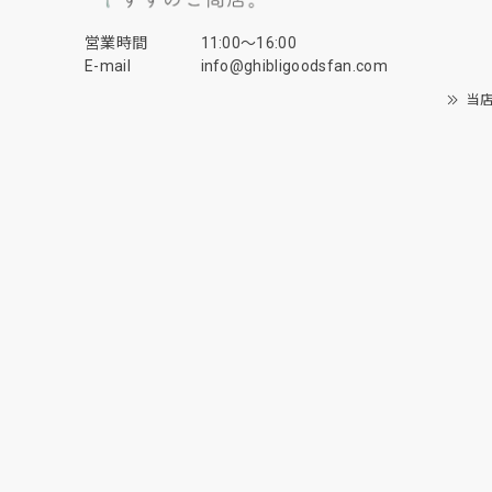
営業時間
11:00〜16:00
E-mail
info@ghibligoodsfan.com
当店