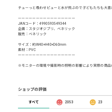
チューっと吸わせピューと水が飛ぶので子どもたちも大喜
ーーーーーーーーーーーーーーーー
JANコード：4990593549344
企画：スタジオジブリ、ベネリック
販売：ベネリック
サイズ：約W40×H40×D60mm
素材：PVC
ーーーーーーーーーーーーーーーー
※モニターの環境や撮影時の照明の影響により実際の商品
ショップの評価
すべて
2053
23