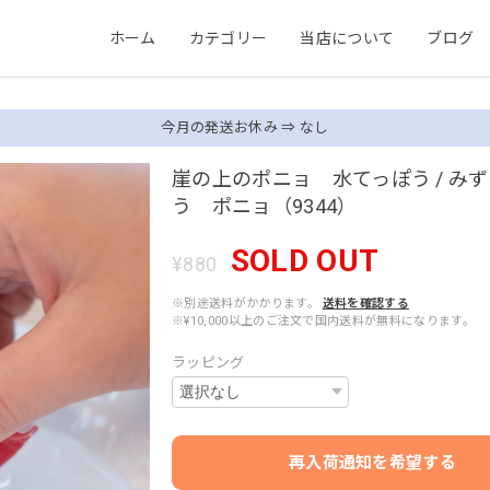
ホーム
カテゴリー
当店について
ブログ
今月の発送お休み ⇒ なし
崖の上のポニョ 水てっぽう / み
う ポニョ（9344）
SOLD OUT
¥880
※別途送料がかかります。
送料を確認する
※¥10,000以上のご注文で国内送料が無料になります。
ラッピング
再入荷通知を希望する