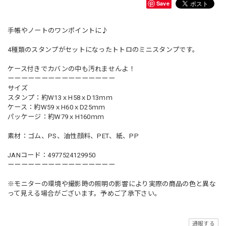
Save
手帳やノートのワンポイントに♪
4種類のスタンプがセットになったトトロのミニスタンプです。
ケース付きでカバンの中も汚れませんよ！
ーーーーーーーーーーーーーーーー
サイズ
スタンプ：約W13ｘH58ｘD13ｍｍ
ケース：約W59ｘH60ｘD25ｍｍ
パッケージ：約W79ｘH160ｍｍ
素材：ゴム、PS、油性顔料、PET、紙、PP
JANコード：4977524129950
ーーーーーーーーーーーーーーーー
※モニターの環境や撮影時の照明の影響により実際の商品の色と異な
って見える場合がございます。予めご了承下さい。
通報する