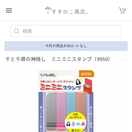
今月の発送お休み ⇒ なし
千と千尋の神隠し ミニミニスタンプ（9950）