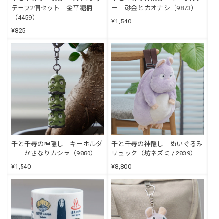
テープ2個セット 金平糖柄
ー 砂金とカオナシ（9873）
（4459）
¥1,540
¥825
千と千尋の神隠し キーホルダ
千と千尋の神隠し ぬいぐるみ
ー かさなりカシラ（9880）
リュック（坊ネズミ / 2839）
¥1,540
¥8,800