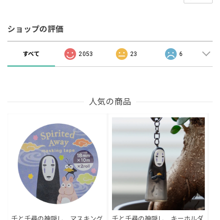
ショップの評価
すべて
2053
23
6
人気の商品
千と千尋の神隠し マスキング
千と千尋の神隠し キーホルダ