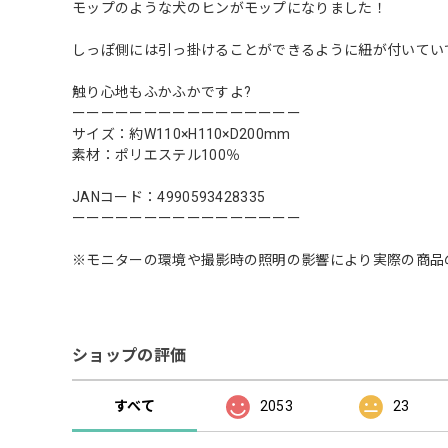
モップのような犬のヒンがモップになりました！
しっぽ側には引っ掛けることができるように紐が付いてい
触り心地もふかふかですよ?
ーーーーーーーーーーーーーーーー
サイズ：約W110×H110×D200mm
素材：ポリエステル100％
JANコード：4990593428335
ーーーーーーーーーーーーーーーー
※モニターの環境や撮影時の照明の影響により実際の商品
ショップの評価
すべて
2053
23