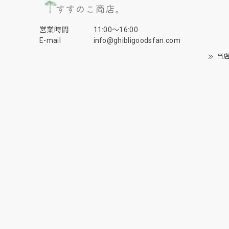
営業時間
11:00〜16:00
E-mail
info@ghibligoodsfan.com
当店