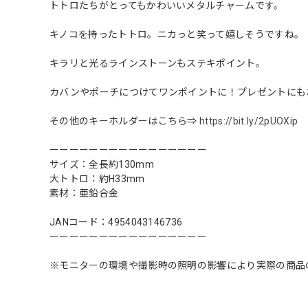
トトロたちがとってもかわいいメタルチャームです。
キノコを持ったトトロ。ニカっと笑って嬉しそうですね。
キラリと光るラインストーンもステキポイント。
カバンやポーチにつけてワンポイントに！プレゼントにも
その他のキーホルダーはこちら⇒
https://bit.ly/2pUOXip
ーーーーーーーーーーーーーーーー
サイズ：全長約130mm
大トトロ：約H33mm
素材：亜鉛合金
JANコード：4954043146736
ーーーーーーーーーーーーーーーー
※モニターの環境や撮影時の照明の影響により実際の商品