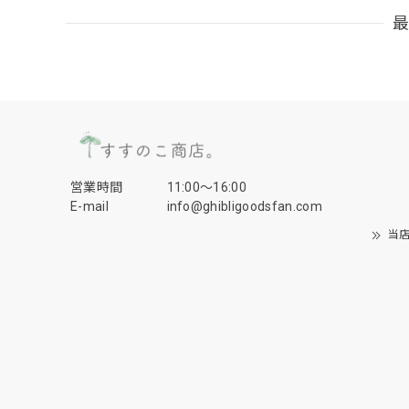
営業時間
11:00〜16:00
E-mail
info@ghibligoodsfan.com
当店