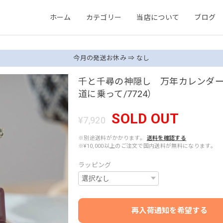
ホーム
カテゴリー
当店について
ブログ
今月の発送お休み ⇒ なし
千と千尋の神隠し 万年カレンダ
道に乗って/7724）
SOLD OUT
¥7,920
※別途送料がかかります。
送料を確認する
※¥10,000以上のご注文で国内送料が無料になります。
ラッピング
再入荷通知を希望する