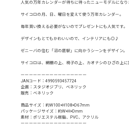
人気の万年カレンダーが待ちに待ったニューモデルになり
サイコロの月、日、曜日を変えて使う万年カレンダー。
毎年買い換える必要がないのでプレゼントにも人気です。
デザインもとてもかわいいので、インテリアにも◎♪
ゼニーバの住む「沼の底駅」に向かうシーンをデザイン。
サイコロは、網棚の上、椅子の上、カオナシのひざの上に
ーーーーーーーーーーーーーーーー
JANコード：4990593457724
企画：スタジオジブリ、ベネリック
販売：ベネリック
商品サイズ：約W100×H108×D67mm
パッケージサイズ：約W×H×Dmm
素材：ポリエステル樹脂、PVC、アクリル
ーーーーーーーーーーーーーーーー