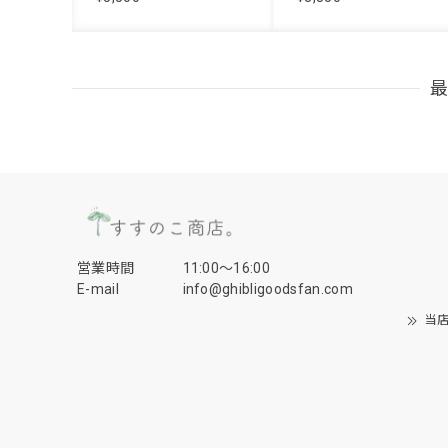
営業時間
11:00〜16:00
E-mail
info@ghibligoodsfan.com
当店