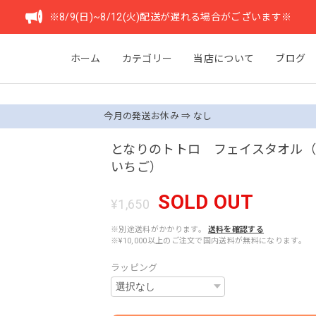
※8/9(日)~8/12(火)配送が遅れる場合がございます※
ホーム
カテゴリー
当店について
ブログ
今月の発送お休み ⇒ なし
となりのトトロ フェイスタオル
いちご）
SOLD OUT
¥1,650
※別途送料がかかります。
送料を確認する
※¥10,000以上のご注文で国内送料が無料になります。
ラッピング