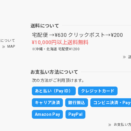
送料について
宅配便 →¥630 クリックポスト→¥200
について
¥10,000円以上送料無料
MAP
※沖縄・北海道 宅配便¥1200
送
お支払い方法について
次の方法がご利用頂けます。
あと払い（Pay ID）
クレジットカード
キャリア決済
銀行振込
コンビニ決済・Pay-
Amazon Pay
PayPal
お支払い