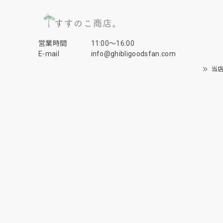
営業時間
11:00〜16:00
E-mail
info@ghibligoodsfan.com
当店