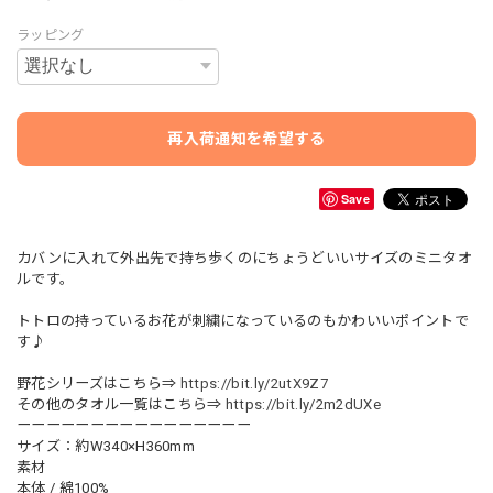
ラッピング
再入荷通知を希望する
Save
カバンに入れて外出先で持ち歩くのにちょうどいいサイズのミニタオ
ルです。
トトロの持っているお花が刺繍になっているのもかわいいポイントで
す♪
野花シリーズはこちら⇒
https://bit.ly/2utX9Z7
その他のタオル一覧はこちら⇒
https://bit.ly/2m2dUXe
ーーーーーーーーーーーーーーーー
サイズ：約W340×H360mm
素材
本体 / 綿100%