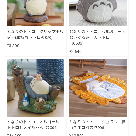
となりのトトロ クリップホル
となりのトトロ 和風お手玉 /
ダー(傘持ちトトロ/9873)
ぬいぐるみ 大トトロ
（6536）
¥3,300
¥2,640
となりのトトロ オルゴール
となりのトトロ シュラフ（夢
トトロとメイちゃん（7004）
行きネコバス/7906）
¥14,300
¥19,800