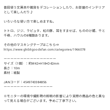
普段使う文房具や雑貨をデコレーションしたり、お部屋のインテリア
として楽しんだり♪
いろいろな使い方で楽しめますね。
トトロ、ジジ、ラピュタ、紅の豚、耳をすませば、もののけ姫、千と
千尋、ハウルの8種類あります。
その他のマスキングテープはこちら⇒
https://www.ghibligoodsfan.com/categories/1966078
ーーーーーーーーーーーーーーーー
サイズ（1個）：約W42×H18×D42mm
長さ：10m
素材：紙製
JANコード：4549743384856
ーーーーーーーーーーーーーーー
※モニターの環境や撮影時の照明の影響により実際の商品の色と異な
って見える場合がございます。予めご了承下さい。