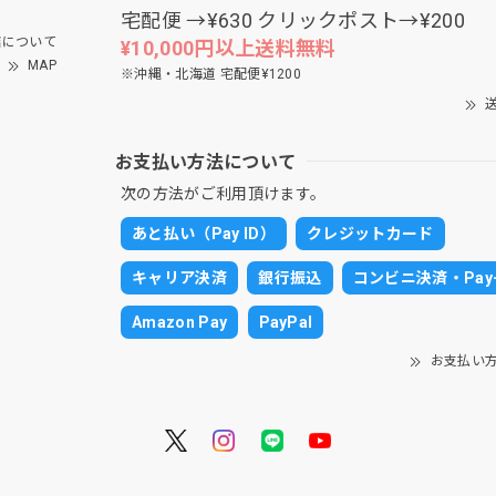
宅配便 →¥630 クリックポスト→¥200
について
¥10,000円以上送料無料
MAP
※沖縄・北海道 宅配便¥1200
送
お支払い方法について
次の方法がご利用頂けます。
あと払い（Pay ID）
クレジットカード
キャリア決済
銀行振込
コンビニ決済・Pay-
Amazon Pay
PayPal
お支払い