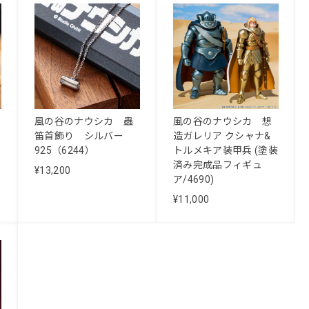
風の谷のナウシカ 蟲
風の谷のナウシカ 想
笛首飾り シルバー
造ガレリア クシャナ&
925（6244）
トルメキア装甲兵 (塗装
済み完成品フィギュ
¥13,200
ア/4690)
¥11,000