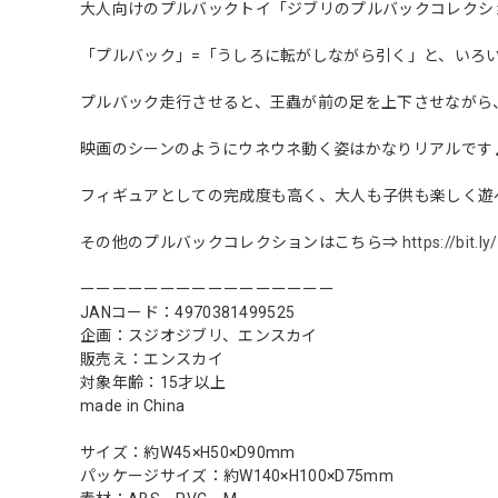
大人向けのプルバックトイ「ジブリのプルバックコレクシ
「プルバック」=「うしろに転がしながら引く」と、いろ
プルバック走行させると、王蟲が前の足を上下させながら
映画のシーンのようにウネウネ動く姿はかなりリアルです
フィギュアとしての完成度も高く、大人も子供も楽しく遊
その他のプルバックコレクションはこちら⇒
https://bit.
ーーーーーーーーーーーーーーーー
JANコード：4970381499525
企画：スジオジブリ、エンスカイ
販売え：エンスカイ
対象年齢：15才以上
made in China
サイズ：約W45×H50×D90mm
パッケージサイズ：約W140×H100×D75mm