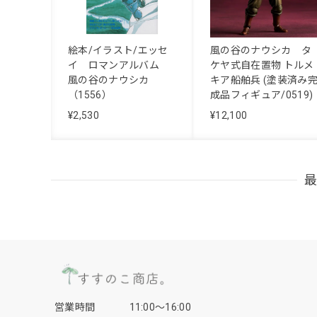
絵本/イラスト/エッセ
風の谷のナウシカ タ
イ ロマンアルバム
ケヤ式自在置物 トルメ
風の谷のナウシカ
キア船舶兵 (塗装済み
（1556）
成品フィギュア/0519)
¥2,530
¥12,100
営業時間
11:00〜16:00