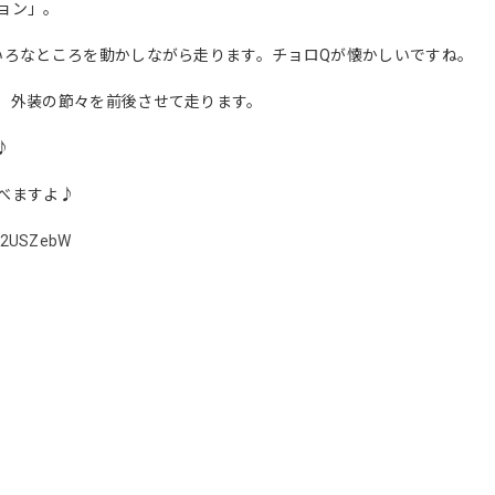
ョン」。
いろなところを動かしながら走ります。チョロQが懐かしいですね。
、外装の節々を前後させて走ります。
♪
べますよ♪
ly/2USZebW