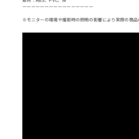
素材：ABS、PVC、M
ーーーーーーーーーーーーーーーー
※モニターの環境や撮影時の照明の影響により実際の商品