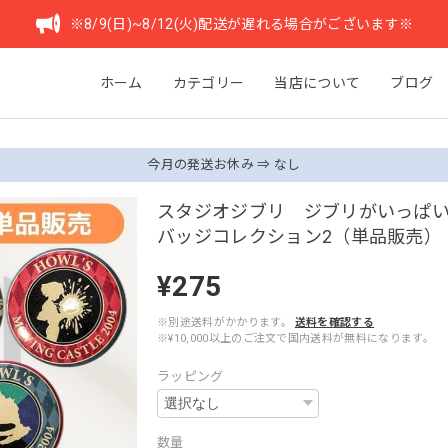
※8/9(日)~8/12(火)配送が遅れる場合がございます※
ホーム
カテゴリー
当店について
ブログ
今月の発送お休み ⇒ なし
スタジオジブリ ジブリがいっぱ
バッジコレクション2（単品販売）
¥275
※別途送料がかかります。
送料を確認する
※¥10,000以上のご注文で国内送料が無料になります。
ラッピング
数量