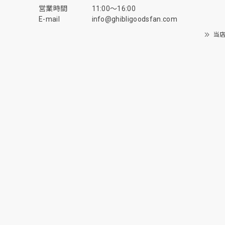
営業時間
11:00〜16:00
E-mail
info@ghibligoodsfan.com
当店