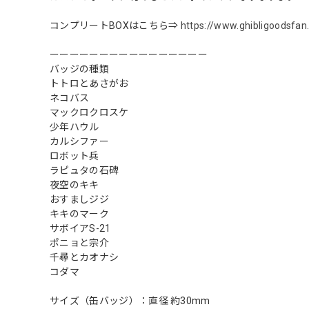
コンプリートBOXはこちら⇒
https://www.ghibligoodsfa
ーーーーーーーーーーーーーーーー
バッジの種類
トトロとあさがお
ネコバス
マックロクロスケ
少年ハウル
カルシファー
ロボット兵
ラピュタの石碑
夜空のキキ
おすましジジ
キキのマーク
サボイアS-21
ポニョと宗介
千尋とカオナシ
コダマ
サイズ（缶バッジ）：直径 約30mm