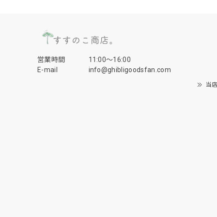
営業時間
11:00〜16:00
E-mail
info@ghibligoodsfan.com
当店