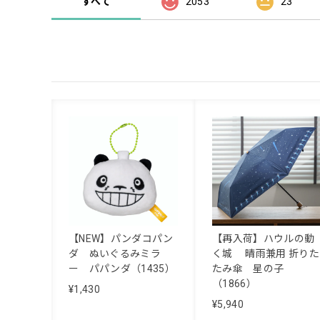
すべて
2053
23
【NEW】パンダコパン
【再入荷】ハウルの動
ダ ぬいぐるみミラ
く城 晴雨兼用 折りた
ー パパンダ（1435）
たみ傘 星の子
（1866）
¥1,430
¥5,940