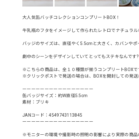
大人気缶バッチコレクションコンプリートBOX！
牛乳瓶のフタをイメージして作られたレトロでナチュラル
バッジのサイズは、直径やく5.5cmと大きく、カバンや
劇中のシーンをデザインしていてとってもステキなんです?
※こちらの商品は、全１０種類が揃うコンプリートBOXで
※クリックポストで発送の場合は、BOXを開封しての発送
ーーーーーーーーーーーーーーーー
缶バッジサイズ：約W直径5.5cm
素材：ブリキ
JANコード：4549743113845
ーーーーーーーーーーーーーーーー
※モニターの環境や撮影時の照明の影響により実際の商品