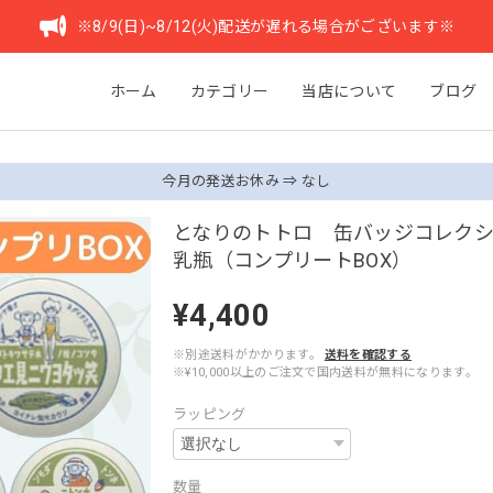
※8/9(日)~8/12(火)配送が遅れる場合がございます※
ホーム
カテゴリー
当店について
ブログ
今月の発送お休み ⇒ なし
となりのトトロ 缶バッジコレクシ
乳瓶（コンプリートBOX）
¥4,400
※別途送料がかかります。
送料を確認する
※¥10,000以上のご注文で国内送料が無料になります。
ラッピング
数量