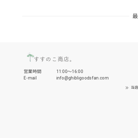
営業時間
11:00〜16:00
E-mail
info@ghibligoodsfan.com
当店