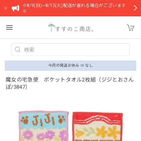
※8/9(日)~8/12(火)配送が遅れる場合がございます
※
今月の発送お休み ⇒ なし
魔女の宅急便 ポケットタオル2枚組（ジジとおさん
ぽ/3847）