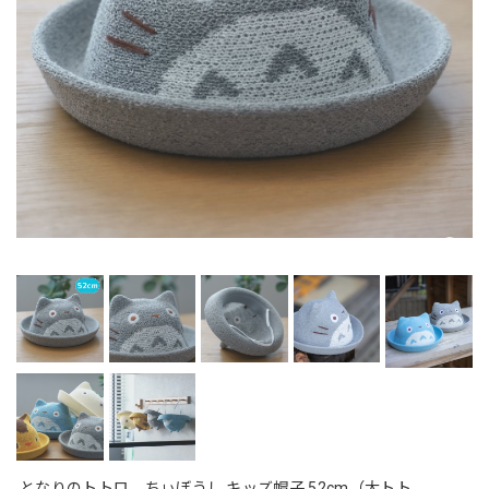
となりのトトロ ちぃぼうし キッズ帽子 52cm（大トト