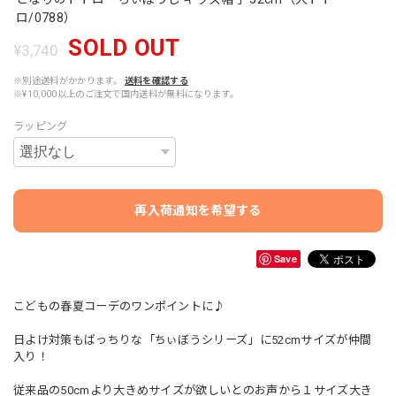
ロ/0788）
SOLD OUT
¥3,740
※別途送料がかかります。
送料を確認する
※¥10,000以上のご注文で国内送料が無料になります。
ラッピング
再入荷通知を希望する
Save
こどもの春夏コーデのワンポイントに♪
日よけ対策もばっちりな「ちぃぼうシリーズ」に52cmサイズが仲間
入り！
従来品の50cmより大きめサイズが欲しいとのお声から１サイズ大き