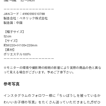
5歳～6歳 52～54cm
ーーーーーーーーーーーーーーーー
JANコード：4990593510788
製造会社：ベネリック株式会社
製造国：中国
【帽子サイズ】
52cm
【サイズ】
約Ｗ220×Ｈ105×220mm
【素材】
ポリエステル100％
ーーーーーーーーーーーーーーーー
※モニターの環境や撮影時の照明の影響により実際の商品の色と異な
って見える場合がございます。予めご了承下さい。
参考写真
インスタグラムのフォロワー様に「ちぃぼうしを被っているか
わいいお子様の写真」をたくさん送っていただきました♬ぜひ