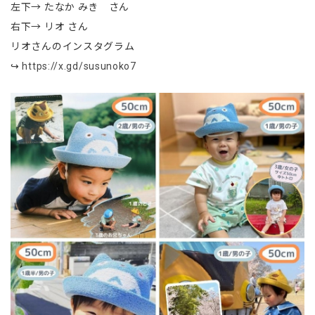
左下→ たなか みき さん
右下→ リオ さん
リオさんのインスタグラム
↪
https://x.gd/susunoko7