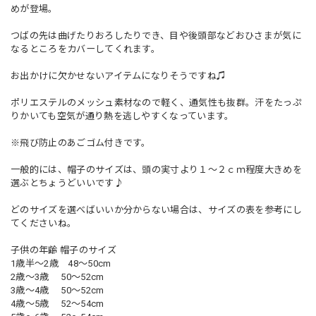
めが登場。
つばの先は曲げたりおろしたりでき、目や後頭部などおひさまが気に
なるところをカバーしてくれます。
お出かけに欠かせないアイテムになりそうですね♫
ポリエステルのメッシュ素材なので軽く、通気性も抜群。汗をたっぷ
りかいても空気が通り熱を逃しやすくなっています。
※飛び防止のあごゴム付きです。
一般的には、帽子のサイズは、頭の実寸より１～２ｃｍ程度大きめを
選ぶとちょうどいいです♪
どのサイズを選べばいいか分からない場合は、サイズの表を参考にし
てくださいね。
子供の年齢 帽子のサイズ
1歳半～2歳 48～50cm
2歳～3歳 50～52cm
3歳～4歳 50～52cm
4歳～5歳 52～54cm