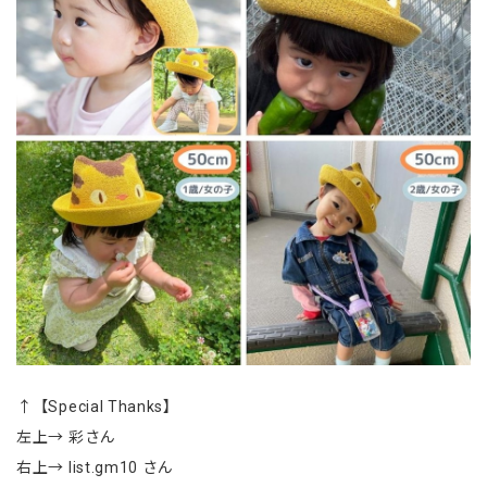
↑【Special Thanks】
左上→ 彩さん
右上→ list.gm10 さん