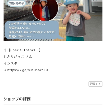
↑【Special Thanks 】
じぶりがっこ さん
インスタ
↪
https://x.gd/susunoko10
通報する
ショップの評価