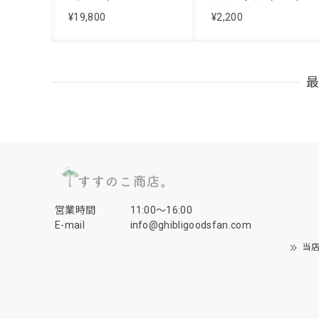
¥19,800
¥2,200
営業時間
11:00〜16:00
E-mail
info@ghibligoodsfan.com
当店