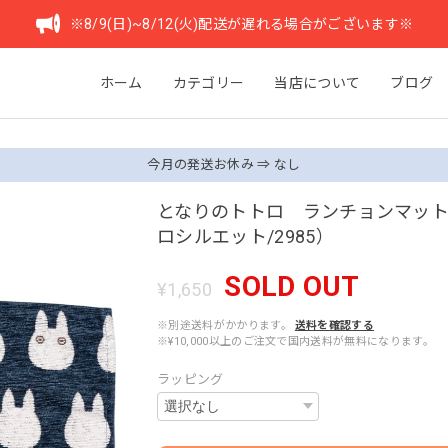
※8/9(日)~8/12(火)配送が遅れる場合がございます※
ホーム
カテゴリー
当店について
ブログ
今月の発送お休み ⇒ なし
となりのトトロ ランチョンマッ
ロシルエット/2985）
SOLD OUT
¥1,650
※別途送料がかかります。
送料を確認する
※¥10,000以上のご注文で国内送料が無料になります。
ラッピング