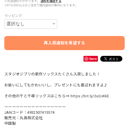
※別途送料がかかります。
送料を確認する
※¥10,000以上のご注文で国内送料が無料になります。
ラッピング
再入荷通知を希望する
Save
スタジオジブリの新作ソックスたくさん入荷しました！
お揃いにしてもかわいいし、プレゼントにも喜ばれますよ♪
その他の千と千尋ソックスはこちら⇒
https://bit.ly/2uQvKkE
ーーーーーーーーーーーーーーーー
JANコード：4932507415574
販売元：丸眞株式会社
中国製