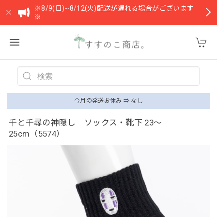
※8/9(日)~8/12(火)配送が遅れる場合がございます
※
今月の発送お休み ⇒ なし
千と千尋の神隠し ソックス・靴下 23〜
25cm（5574）