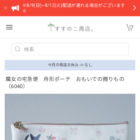
※8/9(日)~8/12(火)配送が遅れる場合がございます
※
今月の発送お休み ⇒ なし
魔女の宅急便 舟形ポーチ おもいでの贈りもの
（6040）