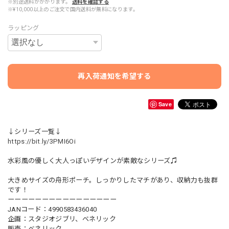
※別途送料がかかります。
送料を確認する
※¥10,000以上のご注文で国内送料が無料になります。
ラッピング
再入荷通知を希望する
Save
↓シリーズ一覧↓
https://bit.ly/3PMI6Oi
水彩風の優しく大人っぽいデザインが素敵なシリーズ♫
大きめサイズの舟形ポーチ。しっかりしたマチがあり、収納力も抜群
です！
ーーーーーーーーーーーーーーーー
JANコード：4990583436040
企画：スタジオジブリ、ベネリック
販売：ベネリック