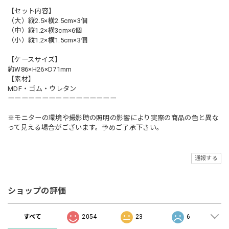
【セット内容】
（大）縦2.5×横2.5cm×3個
（中）縦1.2×横3cm×6個
（小）縦1.2×横1.5cm×3個
【ケースサイズ】
約W86×H26×D71mm
【素材】
MDF・ゴム・ウレタン
ーーーーーーーーーーーーーーーー
※モニターの環境や撮影時の照明の影響により実際の商品の色と異な
って見える場合がございます。予めご了承下さい。
通報する
ショップの評価
すべて
2054
23
6