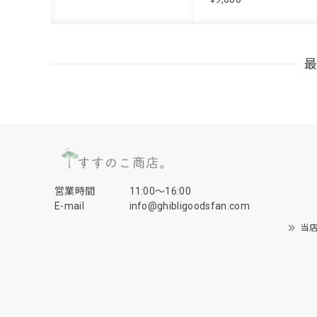
営業時間
11:00〜16:00
E-mail
info@ghibligoodsfan.com
当店