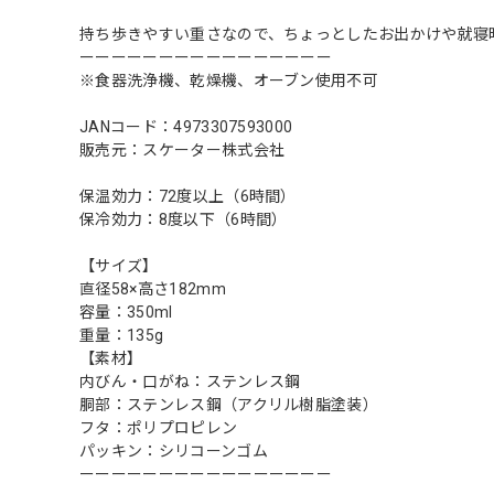
持ち歩きやすい重さなので、ちょっとしたお出かけや就寝
ーーーーーーーーーーーーーーーー
※食器洗浄機、乾燥機、オーブン使用不可
JANコード：4973307593000
販売元：スケーター株式会社
保温効力：72度以上（6時間）
保冷効力：8度以下（6時間）
【サイズ】
直径58×高さ182mm
容量：350ml
重量：135g
【素材】
内びん・口がね：ステンレス鋼
胴部：ステンレス鋼（アクリル樹脂塗装）
フタ：ポリプロピレン
パッキン：シリコーンゴム
ーーーーーーーーーーーーーーーー