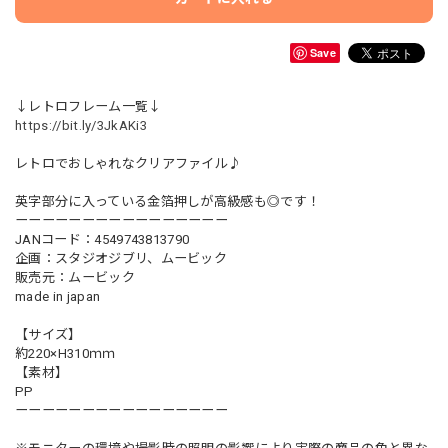
Save
↓レトロフレーム一覧↓
https://bit.ly/3JkAKi3
レトロでおしゃれなクリアファイル♪
英字部分に入っている金箔押しが高級感も◎です！
ーーーーーーーーーーーーーーーー
JANコード：4549743813790
企画：スタジオジブリ、ムービック
販売元：ムービック
made in japan
【サイズ】
約220×H310ｍｍ
【素材】
PP
ーーーーーーーーーーーーーーーー