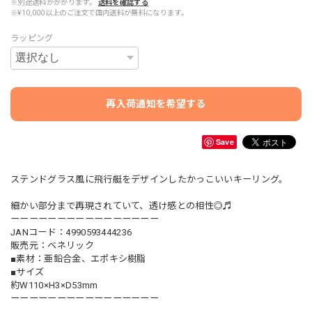
※別途送料がかかります。
送料を確認する
※¥10,000以上のご注文で国内送料が無料になります。
ラッピング
再入荷通知を希望する
Save
ステンドグラス風に飛行艇をデザインしたかっこいいキーリング。
細かい部分まで再現されていて、透け感との相性◎♬
ーーーーーーーーーーーーーーーー
JANコード：4990593444236
販売元：ベネリック
■素材：亜鉛合金、エポキシ樹脂
■サイズ
約W110×H3×D53mm
ーーーーーーーーーーーーーーーー